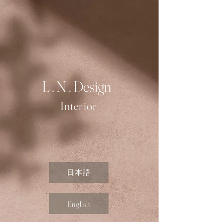
L . N . Design
Interior
日本語
English